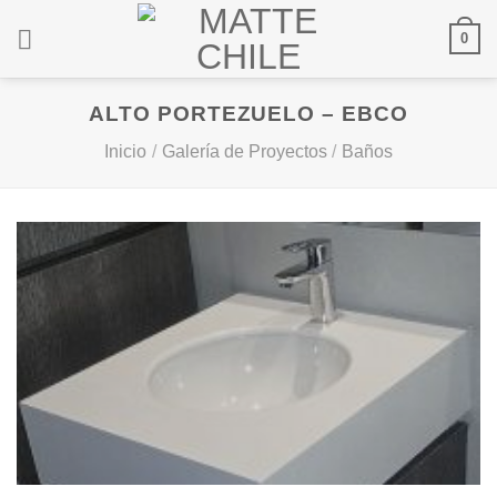
Saltar
0
al
contenido
ALTO PORTEZUELO – EBCO
Inicio
/
Galería de Proyectos
/
Baños