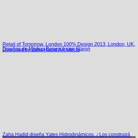
Retail of Tomorrow, London 100% Design 2013, London, UK,
Diseños de Markus Benesch con Staron
Designed by Zaha Hadid Architects
Zaha Hadid diseña Yates Hidrodinámicos. ¿Los construirá