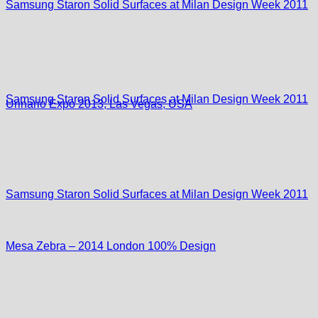
Samsung Staron Solid Surfaces at Milan Design Week 2011
Samsung Staron Solid Surfaces at Milan Design Week 2011
Urinario Expo 2013, Las Vegas, USA
Samsung Staron Solid Surfaces at Milan Design Week 2011
Mesa Zebra – 2014 London 100% Design