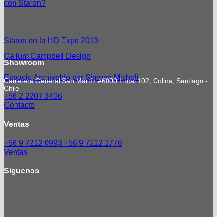
con Staron?
Staron en la HD Expo 2013
Callum Campbell Design
Showroom
Espacio Archivoldo por Simone Micheli
Carretera General San Martín #6000 Local 102, Colina, Santiago -
Chile
+56 2 2207 3406
Contacto
Ventas
+56 9 7212 0993
+56 9 7212 1776
Ventas
Siguenos