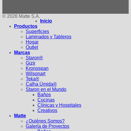
© 2026 Matte S.A.
Inicio
Productos
Superficies
Laminados y Tableros
Hogar
Outlet
Marcas
Staron®
Gizir
Kronospan
Wilsonart
Teka®
Calha Úmida®
Staron en el Mundo
Baños
Cocinas
Clínicas y Hospitales
Creativos
Matte
¿Quiénes Somos?
Galería de Proyectos