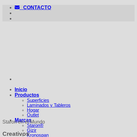
Saltar
CONTACTO
al
contenido
Inicio
Productos
Superficies
Laminados y Tableros
Hogar
Outlet
Marcas
Staron en el Mundo
Staron®
Gizir
Creativos
Kronospan