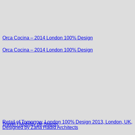
Orca Cocina – 2014 London 100% Design
Orca Cocina – 2014 London 100% Design
Retail of Tomorrow, London 100% Design 2013, London, UK,
Travel | Mobility de Staron
Designed by Zaha Hadid Architects