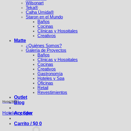
Wilsonart
Teka®
Calha Úmida®
Staron en el Mundo
Baños
Cocinas
Clínicas y Hospitales
Creativos
Matte
¿Quiénes Somos?
Galería de Proyectos
Baños
Clínicas y Hospitales
Cocinas
Creativos
Gastronomía
Hoteles y Spa
Oficinas
Retail
Revestimientos
Outlet
Hotel NOI
Blog
Hoteles y Spa
Acceder
Carrito /
$
0
0