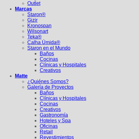
Outlet
Marcas
Staron®
Gizir
Kronospan
Wilsonart
Teka®
Calha Úmida®
Staron en el Mundo
Baños
Cocinas
Clínicas y Hospitales
Creativos
Matte
¿Quiénes Somos?
Galería de Proyectos
Baños
Clínicas y Hospitales
Cocinas
Creativos
Gastronomía
Hoteles y Spa
Oficinas
Retail
Revestimientos