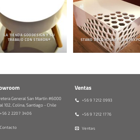
LA TIENDA GOODESIGN Y SU
TRABAJO CON STARON®
STAND DECOHOGAR FERIA FEXP
owroom
Ventas
retera General San Martín #6000
+56 9 7212 0993
l 102, Colina, Santiago - Chile
+56 2 2207 3406
+56 9 7212 1776
Contacto
Ventas