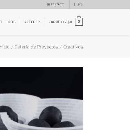
CONTACTO
ET
BLOG
ACCEDER
CARRITO /
$
0
0
Inicio
/
Galería de Proyectos
/
Creativos