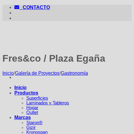
Saltar
CONTACTO
al
contenido
Fres&co / Plaza Egaña
Inicio
/
Galería de Proyectos
/
Gastronomía
Inicio
Productos
Superficies
Laminados y Tableros
Hogar
Outlet
Marcas
Staron®
Gizir
Kronospan