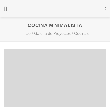
Saltar
0
al
contenido
COCINA MINIMALISTA
Inicio
/
Galería de Proyectos
/
Cocinas