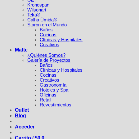
Gizir
Kronospan
Wilsonart
Teka®
Calha Úmida®
Staron en el Mundo
Baños
Cocinas
Clínicas y Hospitales
Creativos
Matte
¿Quiénes Somos?
Galería de Proyectos
Baños
Clínicas y Hospitales
Cocinas
Creativos
Gastronomía
Hoteles y Spa
Oficinas
Retail
Revestimientos
Outlet
Blog
Acceder
Carrito /
$
0
0