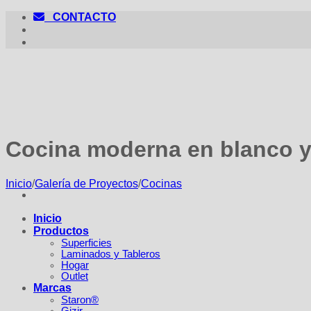
Saltar
CONTACTO
al
contenido
Cocina moderna en blanco y
Inicio
/
Galería de Proyectos
/
Cocinas
Inicio
Productos
Superficies
Laminados y Tableros
Hogar
Outlet
Marcas
Staron®