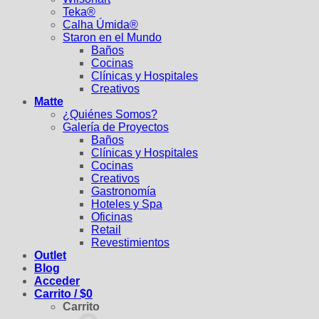
Teka®
Calha Úmida®
Staron en el Mundo
Baños
Cocinas
Clínicas y Hospitales
Creativos
Matte
¿Quiénes Somos?
Galería de Proyectos
Baños
Clínicas y Hospitales
Cocinas
Creativos
Gastronomía
Hoteles y Spa
Oficinas
Retail
Revestimientos
Outlet
Blog
Acceder
Carrito /
$
0
Carrito