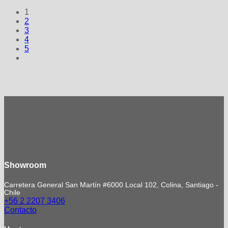
1
2
3
4
5
Showroom
Carretera General San Martín #6000 Local 102, Colina, Santiago -
Chile
+56 2 2207 3406
Contacto