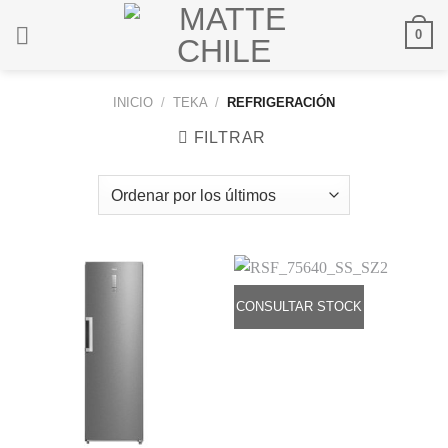
Saltar
0
al
contenido
INICIO
/
TEKA
/
REFRIGERACIÓN
FILTRAR
CONSULTAR STOCK