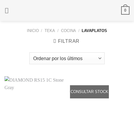
Saltar
0
al
contenido
INICIO
/
TEKA
/
COCINA
/
LAVAPLATOS
FILTRAR
CONSULTAR STOCK