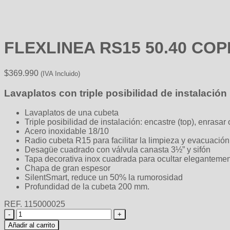
FLEXLINEA RS15 50.40 CO
$
369.990
(IVA Incluido)
Lavaplatos con triple posibilidad de instalación
Lavaplatos de una cubeta
Triple posibilidad de instalación: encastre (top), enrasar
Acero inoxidable 18/10
Radio cubeta R15 para facilitar la limpieza y evacuació
Desagüe cuadrado con válvula canasta 3½” y sifón
Tapa decorativa inox cuadrada para ocultar elegantement
Chapa de gran espesor
SilentSmart, reduce un 50% la rumorosidad
Profundidad de la cubeta 200 mm.
REF. 115000025
FLEXLINEA
RS15
Añadir al carrito