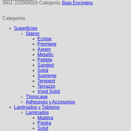
50.40
SKU:
115000025
Categoría:
Bajo Encimera
COPPER
cantidad
Categorías
Superficies
Staron
Ecipse
Premiere
Aspen
Metallic
Pebble
Sanded
Solid
Supreme
Tempest
Terrazzo
Vivid Solid
Thinscape
Adhesivos y Accesorios
Laminados y Tableros
Laminados
Madera
Piedra
Solid