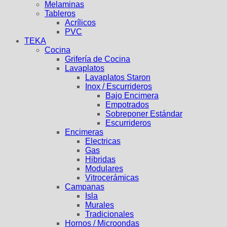
Melaminas
Tableros
Acrílicos
PVC
TEKA
Cocina
Grifería de Cocina
Lavaplatos
Lavaplatos Staron
Inox / Escurrideros
Bajo Encimera
Empotrados
Sobreponer Estándar
Escurrideros
Encimeras
Electricas
Gas
Hibridas
Modulares
Vitrocerámicas
Campanas
Isla
Murales
Tradicionales
Hornos / Microondas