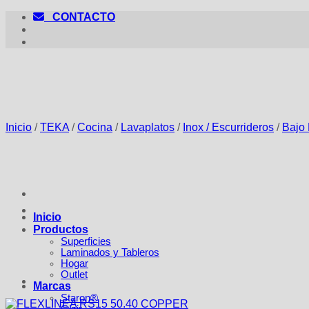
Saltar
CONTACTO
al
contenido
Inicio
/
TEKA
/
Cocina
/
Lavaplatos
/
Inox / Escurrideros
/
Bajo
Inicio
Productos
Superficies
Laminados y Tableros
Hogar
Outlet
Marcas
Staron®