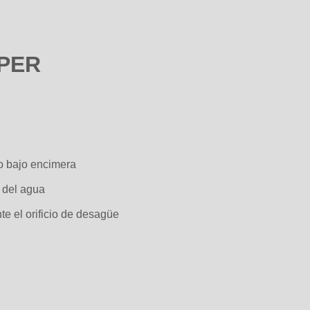
PPER
 o bajo encimera
n del agua
e el orificio de desagüe