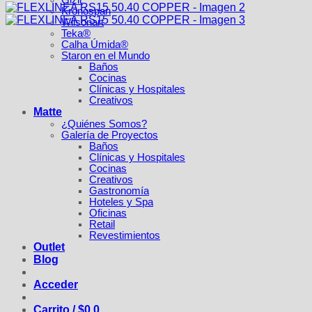
Gizir
Kronospan
Wilsonart
Teka®
Calha Úmida®
Staron en el Mundo
Baños
Cocinas
Clínicas y Hospitales
Creativos
Matte
¿Quiénes Somos?
Galería de Proyectos
Baños
Clínicas y Hospitales
Cocinas
Creativos
Gastronomía
Hoteles y Spa
Oficinas
Retail
Revestimientos
Outlet
Blog
Acceder
Carrito /
$
0
0