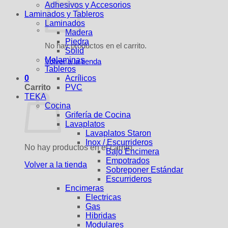
Adhesivos y Accesorios
Laminados y Tableros
Laminados
Madera
Piedra
No hay productos en el carrito.
Solid
Melaminas
Volver a la tienda
Tableros
0
Acrílicos
Carrito
PVC
TEKA
Cocina
Grifería de Cocina
Lavaplatos
Lavaplatos Staron
Inox / Escurrideros
No hay productos en el carrito.
Bajo Encimera
Empotrados
Volver a la tienda
Sobreponer Estándar
Escurrideros
Encimeras
Electricas
Gas
Hibridas
Modulares