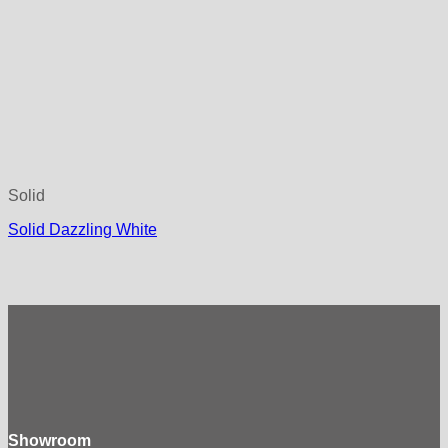
Solid
Solid Dazzling White
Showroom