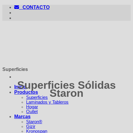
Saltar
CONTACTO
al
contenido
Superficies
Superficies Sólidas
Inicio
Staron
Productos
Superficies
Laminados y Tableros
Hogar
Outlet
Marcas
Staron®
Gizir
Kronospan