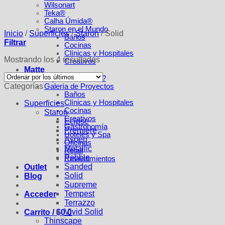
Wilsonart
Teka®
Calha Úmida®
Staron en el Mundo
Inicio
/
Superficies
/
Staron
/
Solid
Baños
Filtrar
Cocinas
Clínicas y Hospitales
Ordenado
Mostrando los 4 resultados
Creativos
por
Matte
los
¿Quiénes Somos?
Categorías
últimos
Galería de Proyectos
Baños
Clínicas y Hospitales
Superficies
Cocinas
Staron
Creativos
Ecipse
Gastronomía
Premiere
Hoteles y Spa
Aspen
Oficinas
Metallic
Retail
Pebble
Revestimientos
Sanded
Outlet
Solid
Blog
Supreme
Tempest
Acceder
Terrazzo
Vivid Solid
Carrito /
$
0
0
Thinscape