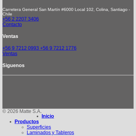
Carretera General San Martín #6000 Local 102, Colina, Santiago -
Chile
+56 2 2207 3406
Contacto
Ventas
+56 9 7212 0993
+56 9 7212 1776
Ventas
Siguenos
© 2026 Matte S.A.
Inicio
Productos
Superficies
Laminados y Tableros