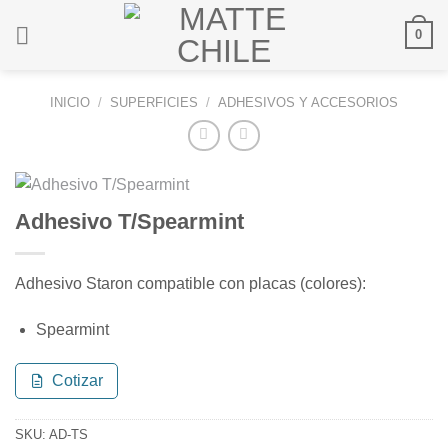
Saltar
0
al
contenido
INICIO
/
SUPERFICIES
/
ADHESIVOS Y ACCESORIOS
Adhesivo T/Spearmint
Adhesivo Staron compatible con placas (colores):
Spearmint
Cotizar
SKU:
AD-TS