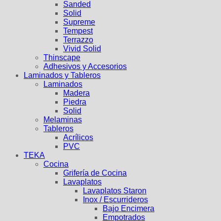
Sanded
Solid
Supreme
Tempest
Terrazzo
Vivid Solid
Thinscape
Adhesivos y Accesorios
Laminados y Tableros
Laminados
Madera
Piedra
Solid
Melaminas
Tableros
Acrílicos
PVC
TEKA
Cocina
Grifería de Cocina
Lavaplatos
Lavaplatos Staron
Inox / Escurrideros
Bajo Encimera
Empotrados