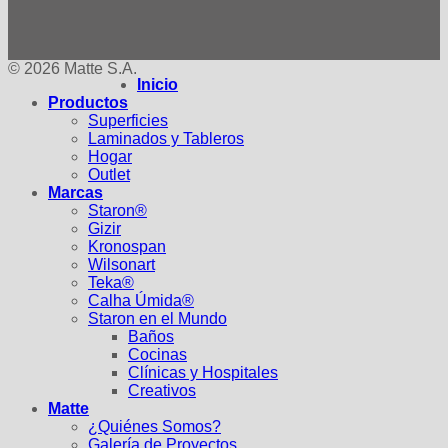
© 2026 Matte S.A.
Inicio
Productos
Superficies
Laminados y Tableros
Hogar
Outlet
Marcas
Staron®
Gizir
Kronospan
Wilsonart
Teka®
Calha Úmida®
Staron en el Mundo
Baños
Cocinas
Clínicas y Hospitales
Creativos
Matte
¿Quiénes Somos?
Galería de Proyectos