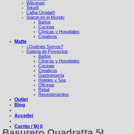
Wilsonart
Teka®
Calha Úmida®
Staron en el Mundo
Baños
Cocinas
Clínicas y Hospitales
Creativos
Matte
¿Quiénes Somos?
Galería de Proyectos
Baños
Clínicas y Hospitales
Cocinas
Creativos
Gastronomía
Hoteles y Spa
Oficinas
Retail
Revestimientos
Outlet
Blog
Acceder
Carrito /
$
0
0
Basurero Quadratta 5L