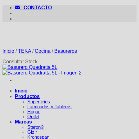
Saltar
CONTACTO
al
contenido
Inicio
/
TEKA
/
Cocina
/
Basureros
Consultar Stock
Inicio
Productos
Superficies
Laminados y Tableros
Hogar
Outlet
Marcas
Staron®
Gizir
Kronospan