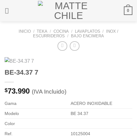
Saltar
0
al
contenido
INICIO
/
TEKA
/
COCINA
/
LAVAPLATOS
/
INOX /
ESCURRIDEROS
/
BAJO ENCIMERA
BE-34.37 7
73.990
$
(IVA Incluido)
Gama
ACERO INOXIDABLE
Modelo
BE 34.37
Color
Ref.
10125004