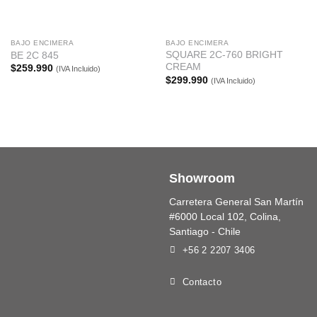
BAJO ENCIMERA
BAJO ENCIMERA
SQUARE 2C-760 BRIGHT
BE 2C 845
CREAM
$
259.990
(IVA Incluido)
$
299.990
(IVA Incluido)
Showroom
Carretera General San Martín
#6000 Local 102, Colina,
Santiago - Chile
+56 2 2207 3406
Contacto