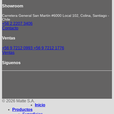
Showroom
Carretera General San Martín #6000 Local 102, Colina, Santiago -
Chile
+56 2 2207 3406
Contacto
Ventas
+56 9 7212 0993
+56 9 7212 1776
Ventas
Siguenos
© 2026 Matte S.A.
Inicio
Productos