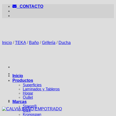
Saltar
CONTACTO
al
contenido
Inicio
/
TEKA
/
Baño
/
Grifería
/
Ducha
Inicio
Productos
Superficies
Laminados y Tableros
Hogar
Outlet
Marcas
Staron®
Gizir
Kronospan