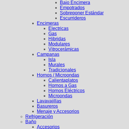
Bajo Encimera
Empotrados
Sobreponer Estándar
Escurrideros
Encimeras
Electricas
Gas
Hibridas
Modulares
Vitrocerámicas
Campanas
Isla
Murales
Tradicionales
Hornos / Microondas
Calientaplatos
Hornos a Gas
Hornos Eléctricos
Microondas
Lavavajillas
Basureros
Menaje y Accesorios
Refrigeración
Baño
Accesorios