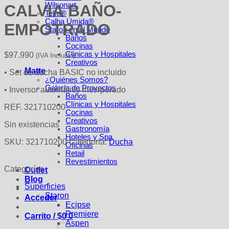
Wilsonart
CALVIA BAÑO-
Teka®
Calha Úmida®
EMPOTRADO
Staron en el Mundo
Baños
Cocinas
Clínicas y Hospitales
$
97.990
(IVA Incluido)
Creativos
Matte
• Set de ducha BASIC no incluido
¿Quiénes Somos?
Galería de Proyectos
• Inversor automático incorporado
Baños
Clínicas y Hospitales
REF. 321710200
Cocinas
Creativos
Sin existencias
Gastronomía
Hoteles y Spa
SKU:
321710200
Categoría:
Ducha
Oficinas
Retail
Revestimientos
Categorías
Outlet
Blog
Superficies
Staron
Acceder
Ecipse
Premiere
Carrito /
$
0
0
Aspen