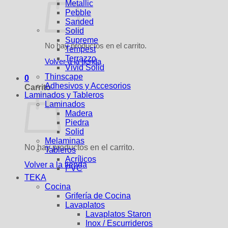
Metallic
Pebble
Sanded
Solid
Supreme
No hay productos en el carrito.
Tempest
Terrazzo
Volver a la tienda
Vivid Solid
Thinscape
0
Adhesivos y Accesorios
Carrito
Laminados y Tableros
Laminados
Madera
Piedra
Solid
Melaminas
No hay productos en el carrito.
Tableros
Acrílicos
Volver a la tienda
PVC
TEKA
Cocina
Grifería de Cocina
Lavaplatos
Lavaplatos Staron
Inox / Escurrideros