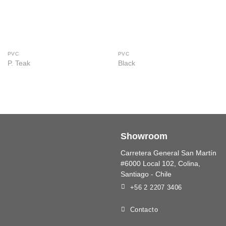
PVC
PVC
P. Teak
Black
Showroom
Carretera General San Martín
#6000 Local 102, Colina,
Santiago - Chile
+56 2 2207 3406
Contacto