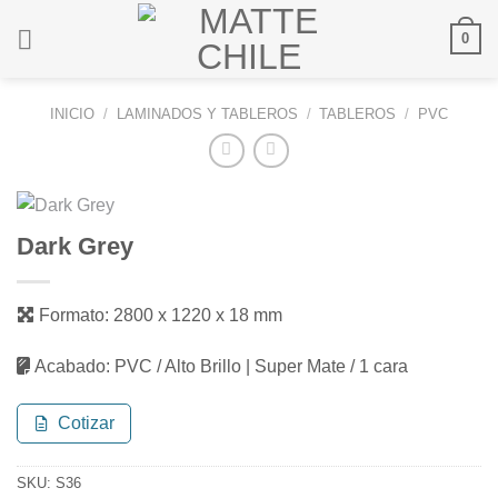
Saltar
0
al
contenido
INICIO
/
LAMINADOS Y TABLEROS
/
TABLEROS
/
PVC
Dark Grey
Formato:
2800 x 1220 x 18 mm
Acabado:
PVC / Alto Brillo | Super Mate / 1 cara
Cotizar
SKU:
S36