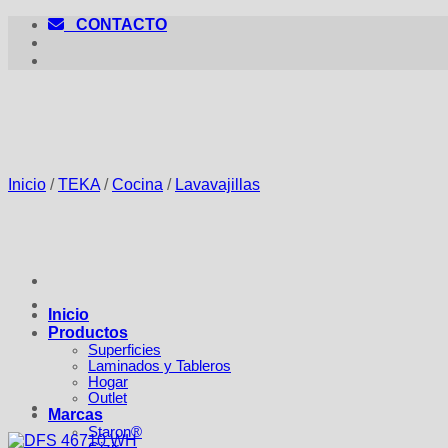
Saltar
CONTACTO
al
contenido
Inicio
/
TEKA
/
Cocina
/
Lavavajillas
Inicio
Productos
Superficies
Laminados y Tableros
Hogar
Outlet
Marcas
Staron®