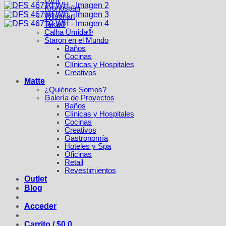
Gizir
Kronospan
Wilsonart
Teka®
Calha Úmida®
Staron en el Mundo
Baños
Cocinas
Clínicas y Hospitales
Creativos
Matte
¿Quiénes Somos?
Galería de Proyectos
Baños
Clínicas y Hospitales
Cocinas
Creativos
Gastronomía
Hoteles y Spa
Oficinas
Retail
Revestimientos
Outlet
Blog
Acceder
Carrito /
$
0
0