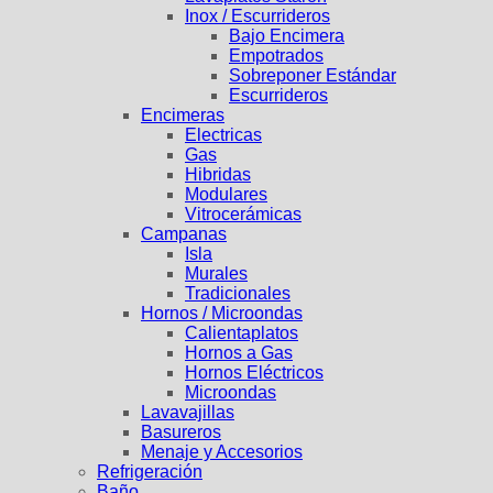
Inox / Escurrideros
Bajo Encimera
Empotrados
Sobreponer Estándar
Escurrideros
Encimeras
Electricas
Gas
Hibridas
Modulares
Vitrocerámicas
Campanas
Isla
Murales
Tradicionales
Hornos / Microondas
Calientaplatos
Hornos a Gas
Hornos Eléctricos
Microondas
Lavavajillas
Basureros
Menaje y Accesorios
Refrigeración
Baño