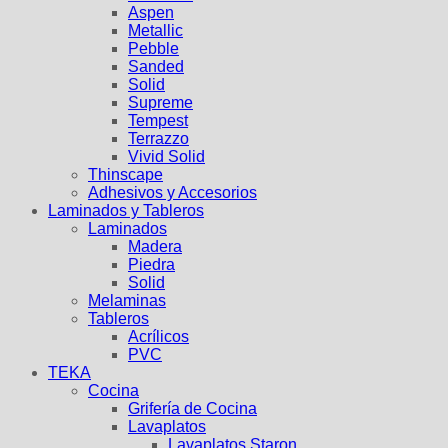
Aspen
Metallic
Pebble
Sanded
Solid
Supreme
Tempest
Terrazzo
Vivid Solid
Thinscape
Adhesivos y Accesorios
Laminados y Tableros
Laminados
Madera
Piedra
Solid
Melaminas
Tableros
Acrílicos
PVC
TEKA
Cocina
Grifería de Cocina
Lavaplatos
Lavaplatos Staron