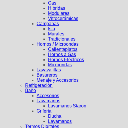
Gas
Hibridas
Modulares
Vitrocerámicas
Campanas
Isla
Murales
Tradicionales
Hornos / Microondas
Calientaplatos
Hornos a Gas
Hornos Eléctricos
Microondas
Lavavajillas
Basureros
Menaje y Accesorios
Refrigeración
Baño
Accesorios
Lavamanos
Lavamanos Staron
Grifería
Ducha
Lavamanos
Termos Digitales