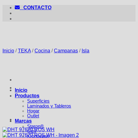
Saltar
CONTACTO
al
contenido
Inicio
/
TEKA
/
Cocina
/
Campanas
/
Isla
Inicio
Productos
Superficies
Laminados y Tableros
Hogar
Outlet
Marcas
Staron®
Gizir
Kronospan