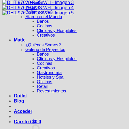
Wilsonart
Teka®
Calha Úmida®
Staron en el Mundo
Baños
Cocinas
Clínicas y Hospitales
Creativos
Matte
¿Quiénes Somos?
Galería de Proyectos
Baños
Clínicas y Hospitales
Cocinas
Creativos
Gastronomía
Hoteles y Spa
Oficinas
Retail
Revestimientos
Outlet
Blog
Acceder
Carrito /
$
0
0