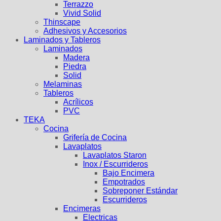
Terrazzo
Vivid Solid
Thinscape
Adhesivos y Accesorios
Laminados y Tableros
Laminados
Madera
Piedra
Solid
Melaminas
Tableros
Acrílicos
PVC
TEKA
Cocina
Grifería de Cocina
Lavaplatos
Lavaplatos Staron
Inox / Escurrideros
Bajo Encimera
Empotrados
Sobreponer Estándar
Escurrideros
Encimeras
Electricas