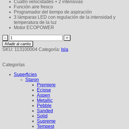
Cuatro velocidades + 2 intensivas
Función aire fresco
Programador del tiempo de aspiración
3 lámparas LED con regulación de la intensidad y
temperatura de la luz
Motor ECOPOWER
DHT
97670
Añadir al carrito
ROS
SKU:
113100004
Categoría:
Isla
WH
cantidad
Categorías
Superficies
Staron
Premiere
Ecipse
Aspen
Metallic
Pebble
Sanded
Solid
Supreme
Tempest