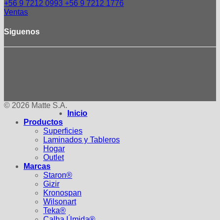
+56 9 7212 0993
+56 9 7212 1776
Ventas
Siguenos
© 2026 Matte S.A.
Inicio
Productos
Superficies
Laminados y Tableros
Hogar
Outlet
Marcas
Staron®
Gizir
Kronospan
Wilsonart
Teka®
Calha Úmida®