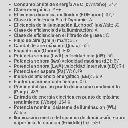
Consumo anual de energía AEC (kWh/año):
34,4
Clase energética:
A++
Eficiencia dinámica de fluidos (FDEhood):
37,7
Clase de eficiencia Fluid Dynamic:
A
Eficiencia de la iluminación (Lehood) lux/Watt:
80
Clase de eficiencia de la iluminación:
A
Clase de eficiencia en el filtrado de grasa :
C
Flujo de aire (Qmin) m3/h:
317
Caudal de aire máximo (Qmax):
634
Flujo de aire (Qboost):
808
Potencia sonora (LwA) velocidad min (dB):
50
Potencia sonora (lwa) velocidad máxima (dB):
67
Potencia sonora (LwA) velocidad intensiva (dB):
74
Potencia en espera (Ps) W:
0,49
Índice de eficiencia energética (EEI):
36,9
Factor de aumento de tiempo:
0,6
Presión del aire en punto de máximo rendimiento
(Pbep):
489
Entrada de energía eléctrica en punto de máximo
rendimiento (Wbep):
134,9
Potencia nominal dsistema de iluminación (WL)
w:
6,6
Iluminación media del sistema de iluminación sobre
superficie de cocción (Emiddle) lux:
530