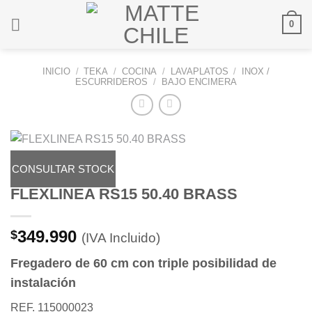
Saltar
0
al
contenido
INICIO
/
TEKA
/
COCINA
/
LAVAPLATOS
/
INOX /
ESCURRIDEROS
/
BAJO ENCIMERA
CONSULTAR STOCK
FLEXLINEA RS15 50.40 BRASS
349.990
$
(IVA Incluido)
Fregadero de 60 cm con triple posibilidad de
instalación
REF. 115000023