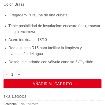
Color:
Brass
Fregadero PureLine de una cubeta
Triple posibilidad de instalación: encastre (top), enrasar
o bajo encimera
Acero inoxidable 18/10
Radio cubeta R15 para facilitar la limpieza y
evacuación del agua
Desagüe cuadrado con válvula canasta 3½” y sifón
FLEXLINEA RS15 50.40 BRASS cantidad
AÑADIR AL CARRITO
SKU:
115000023
Categoría:
Bajo Encimera