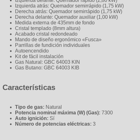
Izquierda delante: Quemador rápido (2,80 kW)
Izquierda atrás: Quemador semirrápido (1,75 kW)
Derecha atrás: Quemador semirrápido (1,75 kW)
Derecha delante: Quemador auxiliar (1,00 kW)
Medida externa de 435mm de fondo
Cristal templado (8mm altura)
Acabado cristal redondeado
Mando de diseño ergonómico «Fusca»
Parrillas de fundición individuales
Autoencendido
Kit de fácil instalación
Gas Natural: GBC 64003 KIN
Gas Butano: GBC 64003 KIB
Características
Tipo de gas:
Natural
Potencia nominal máxima (W) (Gas):
7300
Auto ignición:
Sí
Número de potencias eléctricas:
3