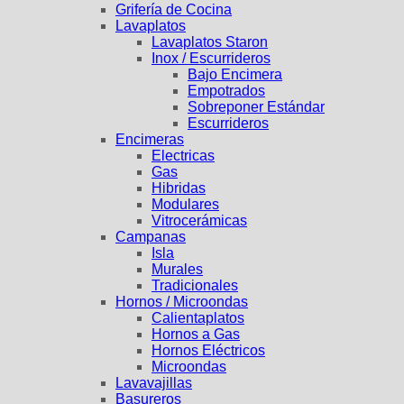
Grifería de Cocina
Lavaplatos
Lavaplatos Staron
Inox / Escurrideros
Bajo Encimera
Empotrados
Sobreponer Estándar
Escurrideros
Encimeras
Electricas
Gas
Hibridas
Modulares
Vitrocerámicas
Campanas
Isla
Murales
Tradicionales
Hornos / Microondas
Calientaplatos
Hornos a Gas
Hornos Eléctricos
Microondas
Lavavajillas
Basureros