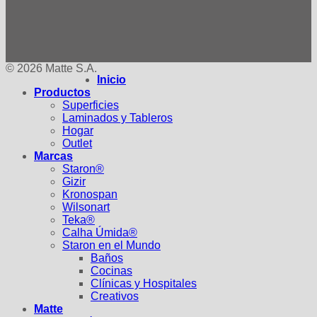
© 2026 Matte S.A.
Inicio
Productos
Superficies
Laminados y Tableros
Hogar
Outlet
Marcas
Staron®
Gizir
Kronospan
Wilsonart
Teka®
Calha Úmida®
Staron en el Mundo
Baños
Cocinas
Clínicas y Hospitales
Creativos
Matte