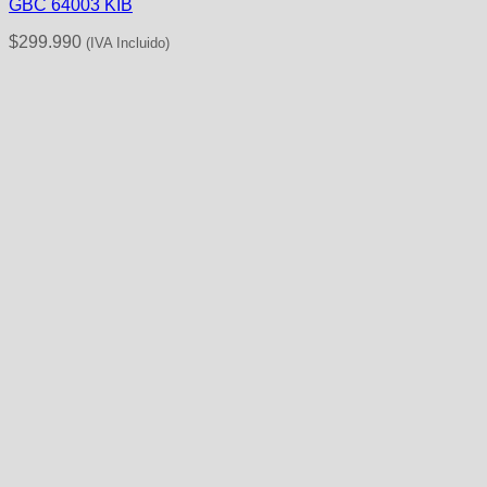
GBC 64003 KIB
$
299.990
(IVA Incluido)