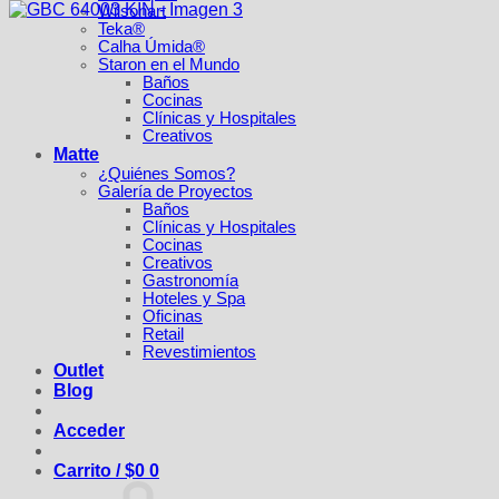
Wilsonart
Teka®
Calha Úmida®
Staron en el Mundo
Baños
Cocinas
Clínicas y Hospitales
Creativos
Matte
¿Quiénes Somos?
Galería de Proyectos
Baños
Clínicas y Hospitales
Cocinas
Creativos
Gastronomía
Hoteles y Spa
Oficinas
Retail
Revestimientos
Outlet
Blog
Acceder
Carrito /
$
0
0