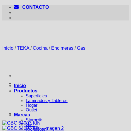
Saltar
CONTACTO
al
contenido
Inicio
/
TEKA
/
Cocina
/
Encimeras
/
Gas
Inicio
Productos
Superficies
Laminados y Tableros
Hogar
Outlet
Marcas
Staron®
Gizir
Kronospan