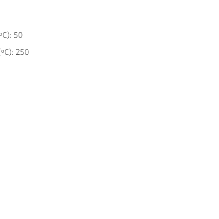
ºC):
50
(ºC):
250