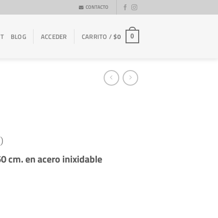
CONTACTO
ET
BLOG
ACCEDER
CARRITO /
$
0
0
)
0 cm. en acero inixidable