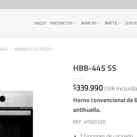
INICIO
PRODUCTOS
MARCAS
MATTE
OUTL
NDAS
/
HORNOS ELÉCTRICOS
HBB-445 SS
339.990
$
(IVA Incluido
Horno convencional de 6
antihuella.
REF. 41560320
3 funciones de cocinado