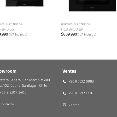
+
+
NOS ELÉCTRICOS
HORNOS ELÉCTRICOS
-840 SS
HLB 8400 BK
9.990
$
839.990
(IVA Incluido)
(IVA Incluido)
owroom
Ventas
retera General San Martín #6000
+56 9 7212 0993
l 102, Colina, Santiago - Chile
+56 2 2207 3406
+56 9 7212 1776
Contacto
Ventas