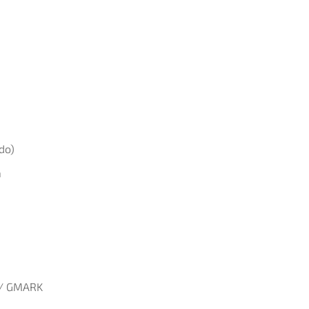
do)
a
C/ GMARK