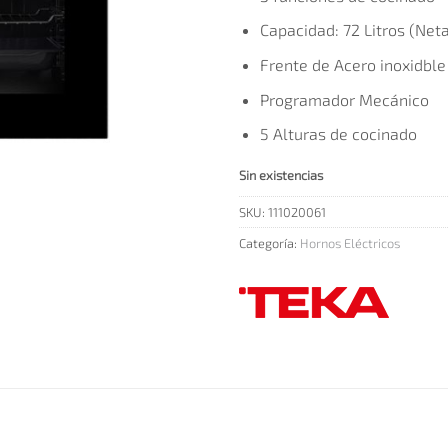
Capacidad: 72 Litros (Neta
Frente de Acero inoxidble
Programador Mecánico
5 Alturas de cocinado
Sin existencias
SKU:
111020061
Categoría:
Hornos Eléctricos