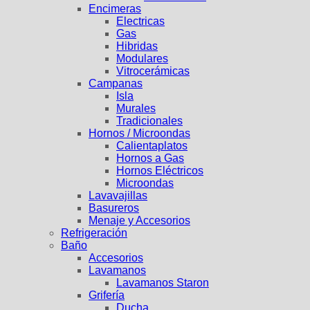
Encimeras
Electricas
Gas
Hibridas
Modulares
Vitrocerámicas
Campanas
Isla
Murales
Tradicionales
Hornos / Microondas
Calientaplatos
Hornos a Gas
Hornos Eléctricos
Microondas
Lavavajillas
Basureros
Menaje y Accesorios
Refrigeración
Baño
Accesorios
Lavamanos
Lavamanos Staron
Grifería
Ducha