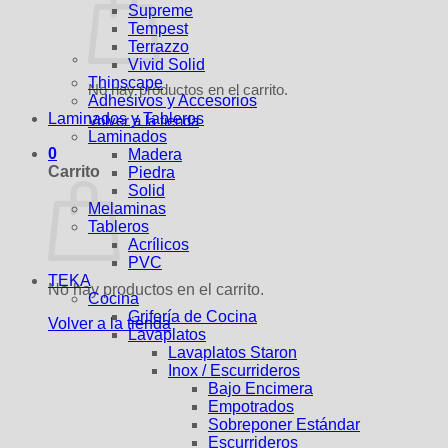
Supreme
Tempest
Terrazzo
Vivid Solid
Thinscape
No hay productos en el carrito.
Adhesivos y Accesorios
Laminados y Tableros
Volver a la tienda
Laminados
0
Madera
Carrito
Piedra
Solid
Melaminas
Tableros
Acrílicos
PVC
TEKA
No hay productos en el carrito.
Cocina
Grifería de Cocina
Volver a la tienda
Lavaplatos
Lavaplatos Staron
Inox / Escurrideros
Bajo Encimera
Empotrados
Sobreponer Estándar
Escurrideros