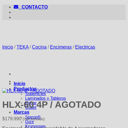
Saltar
CONTACTO
al
contenido
Inicio
/
TEKA
/
Cocina
/
Encimeras
/
Electricas
Inicio
Productos
Superficies
Laminados y Tableros
HLX-60 4P / AGOTADO
Hogar
Outlet
Marcas
Staron®
$
179.990
(IVA Incluido)
Gizir
Kronospan