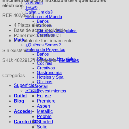
Encimera de acero inoxidable de 4 quemadores
Wilsonart
eléctricos
Teka®
Calha Úmida®
REF. 40229124
Staron en el Mundo
Baños
4 Platos eléctricos
Cocinas
Base de acero inoxidable
Clínicas y Hospitales
Creativos
Panel mecánico lateral
Matte
Luz piloto de funcionamiento
¿Quiénes Somos?
Galería de Proyectos
Sin existencias
Baños
Clínicas y Hospitales
SKU:
40229124
Categoría:
Electricas
Cocinas
Creativos
Gastronomía
Categorías
Hoteles y Spa
Oficinas
Superficies
Retail
Staron
Revestimientos
Ecipse
Outlet
Premiere
Blog
Aspen
Metallic
Acceder
Pebble
Sanded
Carrito /
$
0
0
Solid