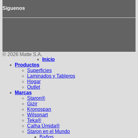
Siguenos
© 2026 Matte S.A.
Inicio
Productos
Superficies
Laminados y Tableros
Hogar
Outlet
Marcas
Staron®
Gizir
Kronospan
Wilsonart
Teka®
Calha Úmida®
Staron en el Mundo
Baños