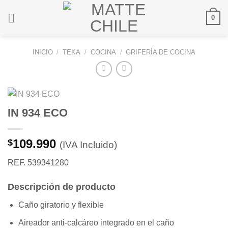
Saltar
0
al
contenido
INICIO
/
TEKA
/
COCINA
/
GRIFERÍA DE COCINA
IN 934 ECO
109.990
$
(IVA Incluido)
REF. 539341280
Descripción de producto
Caño giratorio y flexible
Aireador anti-calcáreo integrado en el caño