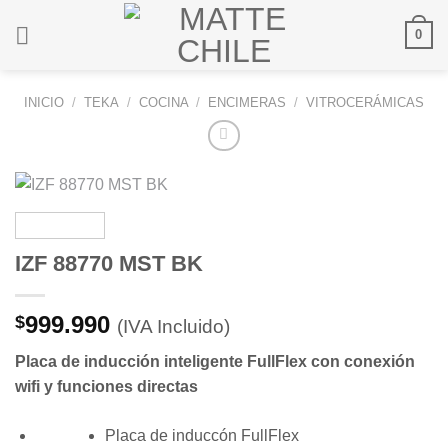
Saltar
0
al
contenido
INICIO
/
TEKA
/
COCINA
/
ENCIMERAS
/
VITROCERÁMICAS
IZF 88770 MST BK
999.990
$
(IVA Incluido)
Placa de inducción inteligente FullFlex con conexión
wifi y funciones directas
Placa de induccón FullFlex