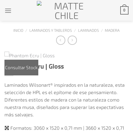
Saltar
0
al
contenido
INICIO
/
LAMINADOS Y TABLEROS
/
LAMINADOS
/
MADERA
Phantom Ecru | Gloss
Consultar Stock
Laminados Wilsonart® inspirados en la naturaleza, esta
selección de HPL es el epítome de ese pensamiento.
Diferentes estilos de madera con la naturaleza como
nuestra musa, diseñados para superar las expectativas
más salvajes.
Formatos:
3060 x 1520 x 0,71 mm | 3660 x 1520 x 0,71