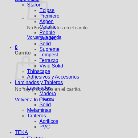
Staron
Ecipse
Premiere
Aspen
Metallic
No hay productos en el carrito.
Pebble
Volver a la tienda
Sanded
Solid
0
Supreme
Carrito
Tempest
Terrazzo
Vivid Solid
Thinscape
Adhesivos y Accesorios
Laminados y Tableros
Laminados
No hay productos en el carrito.
Madera
Piedra
Volver a la tienda
Solid
Melaminas
Tableros
Acrílicos
PVC
TEKA
Cocina