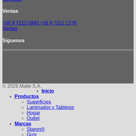
Ventas
+56 9 7212 0993
+56 9 7212 1776
Ventas
Siguenos
© 2026 Matte S.A.
Inicio
Productos
Superficies
Laminados y Tableros
Hogar
Outlet
Marcas
Staron®
Gizir