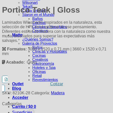
Wilsonart
Teka®
Portico Teak | Gloss
Calha Úmida®
Staron en el Mundo
Baños
Laminados Wilsonart® inspirados en la naturaleza, esta
Cocinas
selección de HPL es el epítome de ese pensamiento.
Clínicas y Hospitales
Creativos
Diferentes estilos de madera con la naturaleza como nuestra
Matte
musa, diseñados para superar las expectativas más
¿Quiénes Somos?
salvajes.
Galería de Proyectos
Baños
Formatos:
3060 x 1520 x 0,71 mm | 3660 x 1520 x 0,71
Clínicas y Hospitales
mm
Cocinas
Creativos
Acabado:
Gloss
Gastronomía
Hoteles y Spa
Oficinas
Retail
Revestimientos
Cotizar
Outlet
Blog
SKU:
8210K-28
Categoría:
Madera
Acceder
Categorías
Carrito /
$
0
0
Superficies