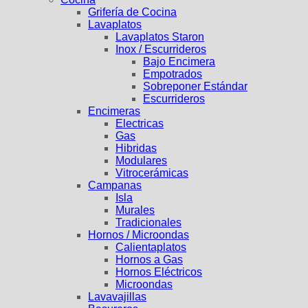
Grifería de Cocina
Lavaplatos
Lavaplatos Staron
Inox / Escurrideros
Bajo Encimera
Empotrados
Sobreponer Estándar
Escurrideros
Encimeras
Electricas
Gas
Hibridas
Modulares
Vitrocerámicas
Campanas
Isla
Murales
Tradicionales
Hornos / Microondas
Calientaplatos
Hornos a Gas
Hornos Eléctricos
Microondas
Lavavajillas