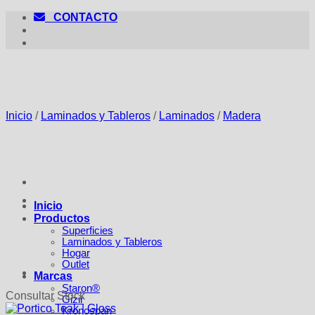
Saltar
CONTACTO
al
contenido
Inicio
/
Laminados y Tableros
/
Laminados
/
Madera
Inicio
Productos
Superficies
Laminados y Tableros
Hogar
Outlet
Marcas
Staron®
Consultar Stock
Gizir
Kronospan