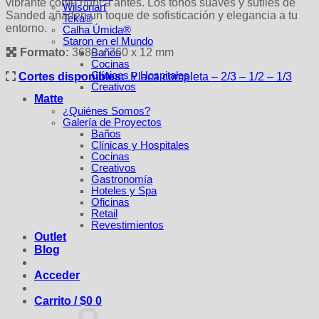
vibrante como nunca antes. Los tonos suaves y sutiles de
Wilsonart
Sanded añaden un toque de sofisticación y elegancia a tu
Teka®
entorno.
Calha Úmida®
Staron en el Mundo
Formato:
3680 x 760 x 12 mm
Baños
Cocinas
Clínicas y Hospitales
Cortes disponibles:
Placa completa – 2/3 – 1/2 – 1/3
Creativos
Matte
¿Quiénes Somos?
Galería de Proyectos
Baños
Clínicas y Hospitales
Cocinas
Creativos
Gastronomía
Hoteles y Spa
Oficinas
Retail
Revestimientos
Outlet
Blog
Acceder
Carrito /
$
0
0