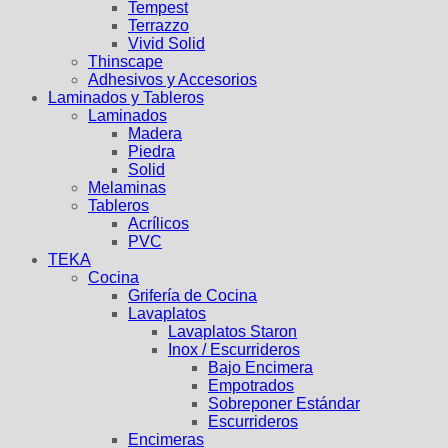
Tempest
Terrazzo
Vivid Solid
Thinscape
Adhesivos y Accesorios
Laminados y Tableros
Laminados
Madera
Piedra
Solid
Melaminas
Tableros
Acrílicos
PVC
TEKA
Cocina
Grifería de Cocina
Lavaplatos
Lavaplatos Staron
Inox / Escurrideros
Bajo Encimera
Empotrados
Sobreponer Estándar
Escurrideros
Encimeras