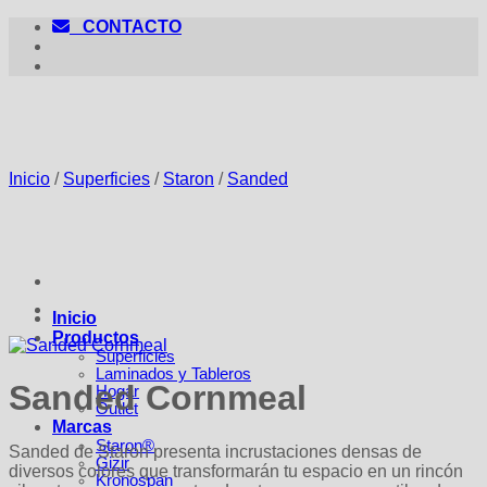
Saltar
CONTACTO
al
contenido
Inicio
/
Superficies
/
Staron
/
Sanded
Inicio
Productos
Superficies
Laminados y Tableros
Sanded Cornmeal
Hogar
Outlet
Marcas
Staron®
Sanded de Staron presenta incrustaciones densas de
Gizir
diversos colores que transformarán tu espacio en un rincón
Kronospan