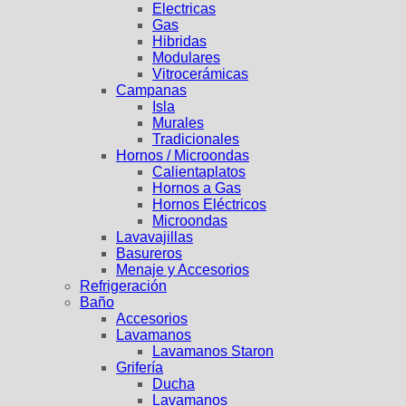
Electricas
Gas
Hibridas
Modulares
Vitrocerámicas
Campanas
Isla
Murales
Tradicionales
Hornos / Microondas
Calientaplatos
Hornos a Gas
Hornos Eléctricos
Microondas
Lavavajillas
Basureros
Menaje y Accesorios
Refrigeración
Baño
Accesorios
Lavamanos
Lavamanos Staron
Grifería
Ducha
Lavamanos