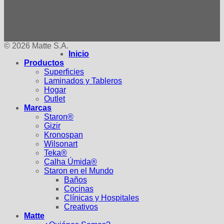
© 2026 Matte S.A.
Inicio
Productos
Superficies
Laminados y Tableros
Hogar
Outlet
Marcas
Staron®
Gizir
Kronospan
Wilsonart
Teka®
Calha Úmida®
Staron en el Mundo
Baños
Cocinas
Clínicas y Hospitales
Creativos
Matte