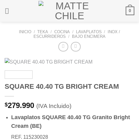
Saltar
0
al
contenido
INICIO
/
TEKA
/
COCINA
/
LAVAPLATOS
/
INOX /
ESCURRIDEROS
/
BAJO ENCIMERA
SQUARE 40.40 TG BRIGHT CREAM
279.990
$
(IVA Incluido)
Lavaplatos SQUARE 40.40 TG Granito Bright
Cream (BE)
REF. 115230028