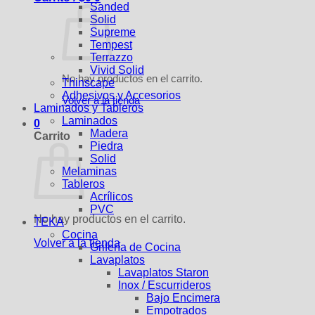
Sanded
Solid
Supreme
Tempest
Terrazzo
Vivid Solid
No hay productos en el carrito.
Thinscape
Adhesivos y Accesorios
Volver a la tienda
Laminados y Tableros
Laminados
0
Madera
Carrito
Piedra
Solid
Melaminas
Tableros
Acrílicos
PVC
No hay productos en el carrito.
TEKA
Cocina
Volver a la tienda
Grifería de Cocina
Lavaplatos
Lavaplatos Staron
Inox / Escurrideros
Bajo Encimera
Empotrados