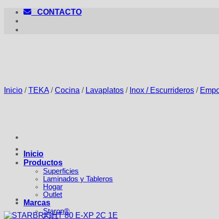
Saltar
CONTACTO
al
contenido
Inicio
/
TEKA
/
Cocina
/
Lavaplatos
/
Inox / Escurrideros
/
Empo
Inicio
Productos
Superficies
Laminados y Tableros
Hogar
Outlet
Marcas
Staron®