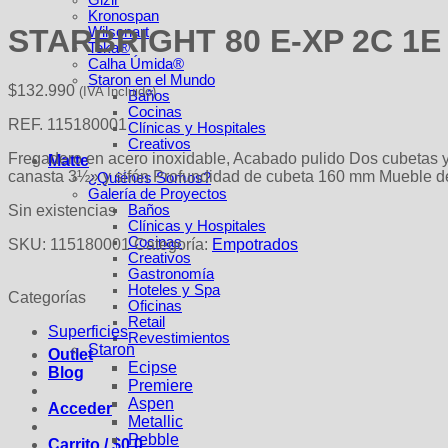
Gizir
Kronospan
STARBRIGHT 80 E-XP 2C 1E
Wilsonart
Teka®
Calha Úmida®
Staron en el Mundo
$
132.990
(IVA Incluido)
Baños
Cocinas
REF. 115180001
Clínicas y Hospitales
Creativos
Fregadero en acero inoxidable, Acabado pulido Dos cubetas y 
Matte
canasta 3½» y sifón Profundidad de cubeta 160 mm Mueble d
¿Quiénes Somos?
Galería de Proyectos
Sin existencias
Baños
Clínicas y Hospitales
Cocinas
SKU:
115180001
Categoría:
Empotrados
Creativos
Gastronomía
Hoteles y Spa
Categorías
Oficinas
Retail
Superficies
Revestimientos
Staron
Outlet
Ecipse
Blog
Premiere
Aspen
Acceder
Metallic
Pebble
Carrito /
$
0
0