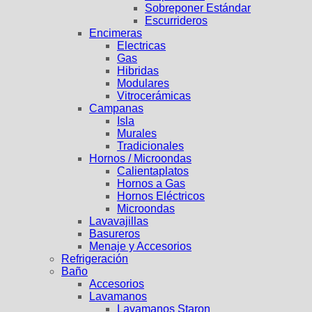
Sobreponer Estándar
Escurrideros
Encimeras
Electricas
Gas
Hibridas
Modulares
Vitrocerámicas
Campanas
Isla
Murales
Tradicionales
Hornos / Microondas
Calientaplatos
Hornos a Gas
Hornos Eléctricos
Microondas
Lavavajillas
Basureros
Menaje y Accesorios
Refrigeración
Baño
Accesorios
Lavamanos
Lavamanos Staron