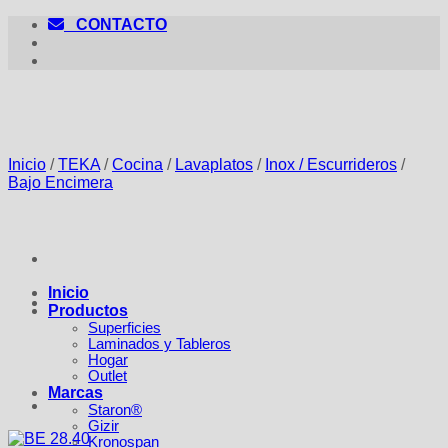
Saltar
CONTACTO
al
contenido
Inicio
/
TEKA
/
Cocina
/
Lavaplatos
/
Inox / Escurrideros
/
Bajo Encimera
Inicio
Productos
Superficies
Laminados y Tableros
Hogar
Outlet
Marcas
Staron®
Gizir
Kronospan