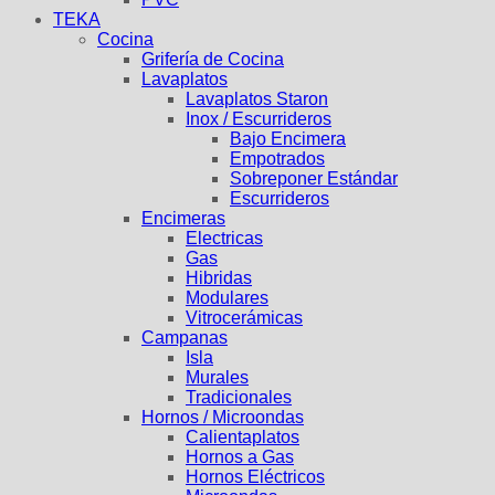
TEKA
Cocina
Grifería de Cocina
Lavaplatos
Lavaplatos Staron
Inox / Escurrideros
Bajo Encimera
Empotrados
Sobreponer Estándar
Escurrideros
Encimeras
Electricas
Gas
Hibridas
Modulares
Vitrocerámicas
Campanas
Isla
Murales
Tradicionales
Hornos / Microondas
Calientaplatos
Hornos a Gas
Hornos Eléctricos