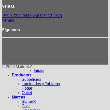
Ventas
+56 9 7212 0993
+56 9 7212 1776
Ventas
Siguenos
© 2026 Matte S.A.
Inicio
Productos
Superficies
Laminados y Tableros
Hogar
Outlet
Marcas
Staron®
Gizir