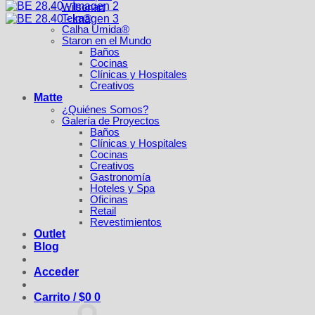
Wilsonart
Teka®
Calha Úmida®
Staron en el Mundo
Baños
Cocinas
Clínicas y Hospitales
Creativos
Matte
¿Quiénes Somos?
Galería de Proyectos
Baños
Clínicas y Hospitales
Cocinas
Creativos
Gastronomía
Hoteles y Spa
Oficinas
Retail
Revestimientos
Outlet
Blog
Acceder
Carrito /
$
0
0