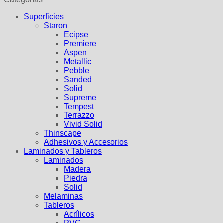
Superficies
Staron
Ecipse
Premiere
Aspen
Metallic
Pebble
Sanded
Solid
Supreme
Tempest
Terrazzo
Vivid Solid
Thinscape
Adhesivos y Accesorios
Laminados y Tableros
Laminados
Madera
Piedra
Solid
Melaminas
Tableros
Acrílicos
PVC