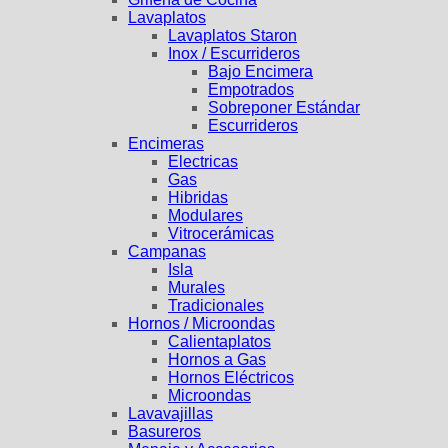
Lavaplatos
Lavaplatos Staron
Inox / Escurrideros
Bajo Encimera
Empotrados
Sobreponer Estándar
Escurrideros
Encimeras
Electricas
Gas
Hibridas
Modulares
Vitrocerámicas
Campanas
Isla
Murales
Tradicionales
Hornos / Microondas
Calientaplatos
Hornos a Gas
Hornos Eléctricos
Microondas
Lavavajillas
Basureros