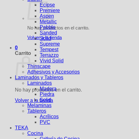
Ecipse
Premiere
Aspen
Metallic
Pebble
No hay productos en el carrito.
Sanded
Volver a la tienda
Solid
Supreme
0
Tempest
Carrito
Terrazzo
Vivid Solid
Thinscape
Adhesivos y Accesorios
Laminados y Tableros
Laminados
Madera
No hay productos en el carrito.
Piedra
Solid
Volver a la tienda
Melaminas
Tableros
Acrílicos
PVC
TEKA
Cocina
Grifería de Cocina