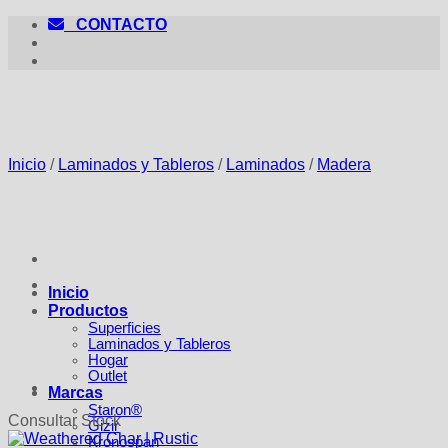
Saltar
CONTACTO
al
contenido
Inicio
/
Laminados y Tableros
/
Laminados
/
Madera
Inicio
Productos
Superficies
Laminados y Tableros
Hogar
Outlet
Marcas
Staron®
Consultar Stock
Gizir
Kronospan