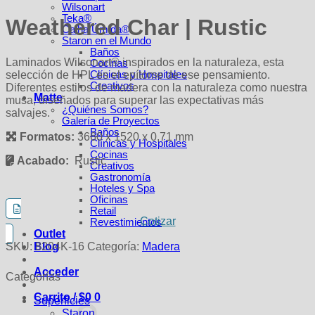
Wilsonart
Teka®
Weathered Char | Rustic
Calha Úmida®
Staron en el Mundo
Baños
Laminados Wilsonart® inspirados en la naturaleza, esta
Cocinas
selección de HPL es el epítome de ese pensamiento.
Clínicas y Hospitales
Creativos
Diferentes estilos de madera con la naturaleza como nuestra
Matte
musa, diseñados para superar las expectativas más
¿Quiénes Somos?
salvajes.
Galería de Proyectos
Baños
Formatos:
3660 x 1520 x 0,71 mm
Clínicas y Hospitales
Cocinas
Acabado:
Rustic
Creativos
Gastronomía
Hoteles y Spa
Oficinas
Retail
Cotizar
Revestimientos
Outlet
SKU:
8204K-16
Categoría:
Madera
Blog
Acceder
Categorías
Carrito /
$
0
0
Superficies
Staron