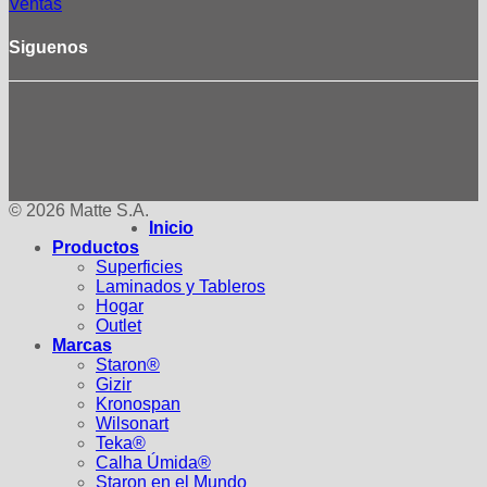
Ventas
Siguenos
© 2026 Matte S.A.
Inicio
Productos
Superficies
Laminados y Tableros
Hogar
Outlet
Marcas
Staron®
Gizir
Kronospan
Wilsonart
Teka®
Calha Úmida®
Staron en el Mundo